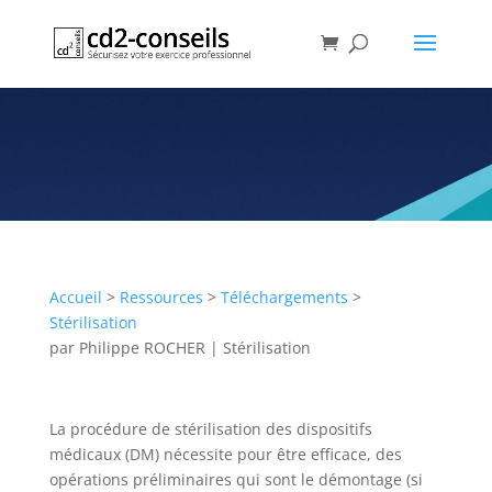
Étapes de la chaîne de
stérilisation avant passage à
l’autoclave
Publication
Accueil
>
Ressources
>
Téléchargements
>
Stérilisation
par
Philippe ROCHER
|
Stérilisation
La procédure de stérilisation des dispositifs
médicaux (DM) nécessite pour être efficace, des
opérations préliminaires qui sont le démontage (si