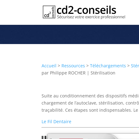
Passage à l’autoclave et fin de l
Publication
Accueil
>
Ressources
>
Téléchargements
>
Stér
par
Philippe ROCHER
|
Stérilisation
Suite au conditionnement des dispositifs médic
chargement de l’autoclave, stérilisation, contr
traçabilité. Ces étapes sont indispensables. L
Le Fil Dentaire