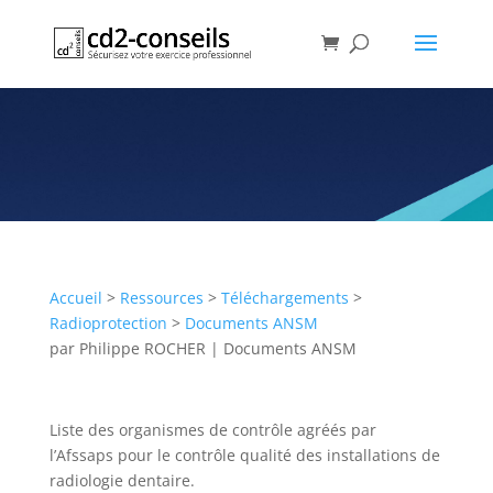
Liste des organismes de
contrôle agréés par l’ANSM
pour le Contrôle Qualité
Publication
Accueil
>
Ressources
>
Téléchargements
>
Radioprotection
>
Documents ANSM
par
Philippe ROCHER
|
Documents ANSM
Liste des organismes de contrôle agréés par
l’Afssaps pour le contrôle qualité des installations de
radiologie dentaire.