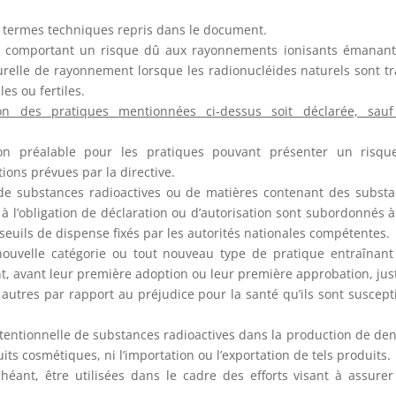
es termes techniques repris dans le document.
ues comportant un risque dû aux rayonnements ionisants émanant
aturelle de rayonnement lorsque les radionucléides naturels sont tr
les ou fertiles.
on des pratiques mentionnées ci-dessus soit déclarée, sauf
n préalable pour les pratiques pouvant présenter un risqu
ions prévues par la directive.
on de substances radioactives ou de matières contenant des subst
 à l’obligation de déclaration ou d’autorisation sont subordonnés 
s seuils de dispense fixés par les autorités nationales compétentes.
nouvelle catégorie ou tout nouveau type de pratique entraînan
t, avant leur première adoption ou leur première approbation, just
utres par rapport au préjudice pour la santé qu’ils sont suscept
intentionnelle de substances radioactives dans la production de de
its cosmétiques, ni l’importation ou l’exportation de tels produits.
héant, être utilisées dans le cadre des efforts visant à assure