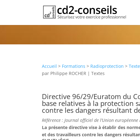
Directive 96/29/Euratom
Publication
Accueil
>
Formations
>
Radioprotection
>
Text
par
Philippe ROCHER
|
Textes
Directive 96/29/Euratom du Co
base relatives à la protection s
contre les dangers résultant 
Référence : Journal officiel de l’Union européenn
La présente directive vise à établir des norm
et des travailleurs contre les dangers résulta