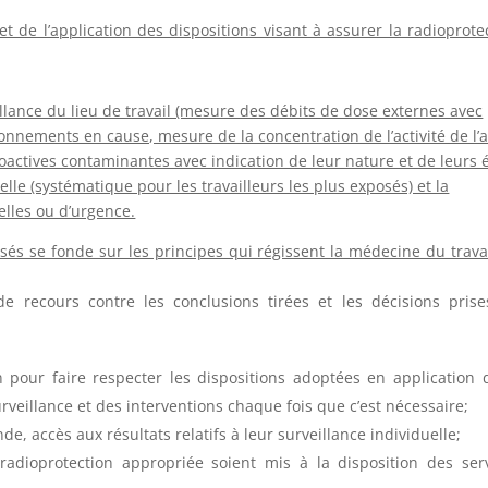
et de l’application des dispositions visant à assurer la radioprote
illance du lieu de travail (mesure des débits de dose externes avec
yonnements en cause, mesure de la concentration de l’activité de l’a
ioactives contaminantes avec indication de leur nature et de leurs 
elle (systématique pour les travailleurs les plus exposés) et la
elles ou d’urgence.
osés se fonde sur les principes qui régissent la médecine du trava
 recours contre les conclusions tirées et les décisions pris
 pour faire respecter les dispositions adoptées en application 
rveillance et des interventions chaque fois que c’est nécessaire;
de, accès aux résultats relatifs à leur surveillance individuelle;
adioprotection appropriée soient mis à la disposition des ser