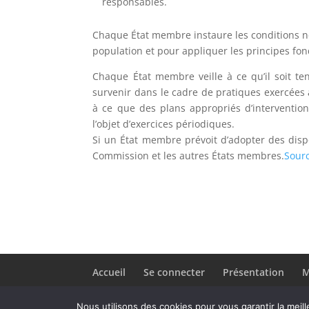
responsables.
Chaque État membre instaure les conditions né
population et pour appliquer les principes fon
Chaque État membre veille à ce qu’il soit t
survenir dans le cadre de pratiques exercées à l’
à ce que des plans appropriés d’intervention
l’objet d’exercices périodiques.
Si un État membre prévoit d’adopter des disposi
Commission et les autres États membres.
Sour
Accueil
Se connecter
Présentation
M
Nous utilisons des cookies pour vous garantir la meill
Design de
Elegant Themes
| Propulsé par
Wor