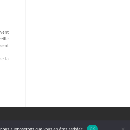
.
uvent
eille
ssent
me la
e, nous supposerons que vous en êtes satisfait.
OK