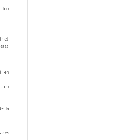
ction
ir et
états
il en
es en
de la
vices