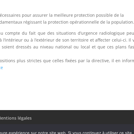
cessaires pour assurer la meilleure protection possible de la
damentaux régissant la protection opérationnelle de la population
enu compte du fait que des situations d’urgence radiologique pe
intérieur ou à l’extérieur de son territoire et affecter celui-ci. Il v
 soient dressés au niveau national ou local et que ces plans fa
tions plus strictes que celles fixées par la directive, il en infor
ce
entions légales
eure expérience sur notre site web. Si vous continuez à utiliser ce sit
dPress