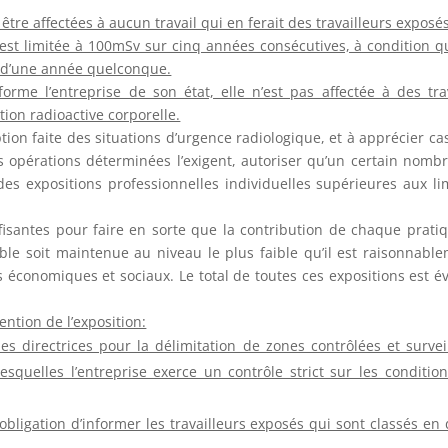
re affectées à aucun travail qui en ferait des travailleurs exposés
s est limitée à 100mSv sur cinq années consécutives, à condition q
s d’une année quelconque.
orme l’entreprise de son état, elle n’est pas affectée à des tr
on radioactive corporelle.
ion faite des situations d’urgence radiologique, et à apprécier ca
s opérations déterminées l’exigent, autoriser qu’un certain nomb
s expositions professionnelles individuelles supérieures aux li
antes pour faire en sorte que la contribution de chaque prati
ble soit maintenue au niveau le plus faible qu’il est raisonnabl
s économiques et sociaux. Le total de toutes ces expositions est é
ntion de l’exposition:
es directrices pour la délimitation de zones contrôlées et survei
esquelles l’entreprise exerce un contrôle strict sur les conditio
obligation d’informer les travailleurs exposés qui sont classés en