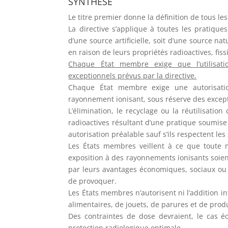
SYNTHÈSE
Le titre premier donne la définition de tous l
La directive s’applique à toutes les pratiq
d’une source artificielle, soit d’une source n
en raison de leurs propriétés radioactives, fissi
Chaque État membre exige que l’utilisati
exceptionnels prévus par la directive.
Chaque État membre exige une autorisatio
rayonnement ionisant, sous réserve des except
L’élimination, le recyclage ou la réutilisati
radioactives résultant d’une pratique soumise
autorisation préalable sauf s’ils respectent le
Les États membres veillent à ce que toute 
exposition à des rayonnements ionisants soien
par leurs avantages économiques, sociaux ou a
de provoquer.
Les États membres n’autorisent ni l’addition 
alimentaires, de jouets, de parures et de produ
Des contraintes de dose devraient, le cas éc
protection radiologique optimale.