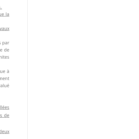
.
ue la
avaux
s par
re de
mites
que à
ement
valué
llées
ns de
 deux