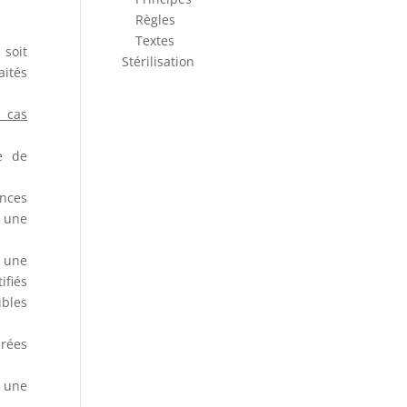
Règles
Textes
 soit
Stérilisation
aités
 cas
e de
ances
à une
t une
ifiés
ibles
nrées
r une