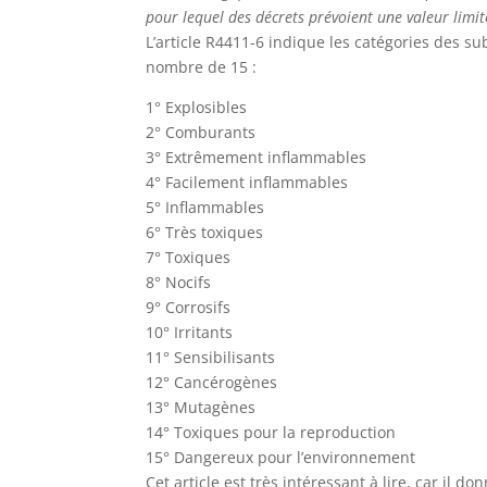
pour lequel des décrets prévoient une valeur limit
L’article R4411-6 indique les catégories des 
nombre de 15 :
1° Explosibles
2° Comburants
3° Extrêmement inflammables
4° Facilement inflammables
5° Inflammables
6° Très toxiques
7° Toxiques
8° Nocifs
9° Corrosifs
10° Irritants
11° Sensibilisants
12° Cancérogènes
13° Mutagènes
14° Toxiques pour la reproduction
15° Dangereux pour l’environnement
Cet article est très intéressant à lire, car il do