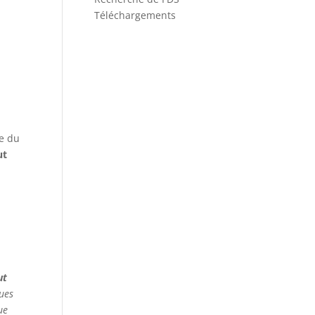
Téléchargements
de du
ut
ut
ques
ue