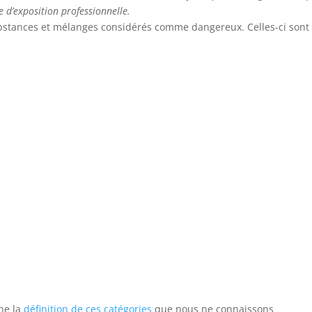
e d’exposition professionnelle.
substances et mélanges considérés comme dangereux. Celles-ci sont
nne la
définition de ces catégories
que nous ne connaissons