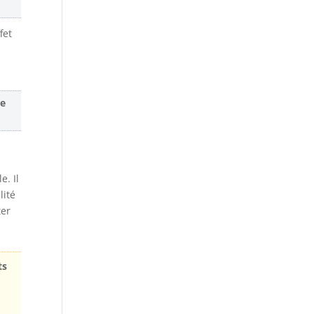
fet
me
e. Il
lité
ter
ts