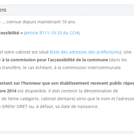
2015
nce … connue depuis maintenant 10 ans.
essibilité »
(
Article R111-19-33 du CCH
).
 votre cabinet est situé (
liste des adresses des préfectures
). Une
ée
à la commission pour l’accessibilité de la commune
(dans les
a transfère, le cas échéant, à la commission intercommunale
stant sur l’honneur que son établissement recevant public répo
bre 2014
est disponible. Il doit contenir la dénomination de
P de 5ème catégorie, cabinet dentaire) ainsi que le nom et l’adress
o SIREN/ SIRET ou, à défaut, sa date de naissance.