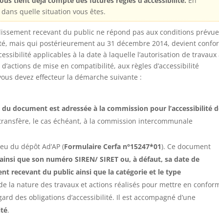
ous tient déjà compte des futures règles d’accessibilité.
En
 dans quelle situation vous êtes.
ablissement recevant du public ne répond pas aux conditions prévu
bilité, mais qui postérieurement au 31 décembre 2014, devient confo
cessibilité applicables à la date à laquelle l’autorisation de travaux
d’actions de mise en compatibilité, aux règles d’accessibilité
vous devez effecteur la démarche suivante :
 du document est adressée à la commission pour l’accessibilité d
 transfère, le cas échéant, à la commission intercommunale
ieu du dépôt Ad’AP (
Formulaire Cerfa n°15247*01
). Ce document
insi que son numéro SIREN/ SIRET ou, à défaut, sa date de
nt recevant du public ainsi que la catégorie et le type
on de la nature des travaux et actions réalisés pour mettre en confor
egard des obligations d’accessibilité. Il est accompagné d’une
ité
.