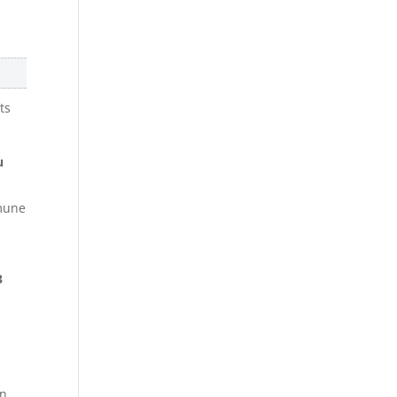
ts
u
mmune
3
on