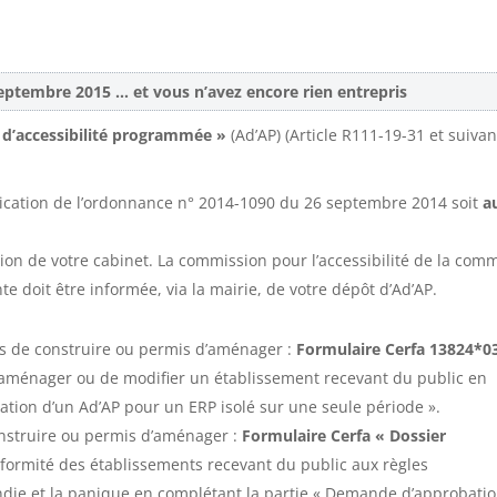
septembre 2015 … et vous n’avez encore rien entrepris
 d’accessibilité programmée »
(Ad’AP) (Article R111-19-31 et suivan
lication de l’ordonnance n° 2014-1090 du 26 septembre 2014 soit
a
on de votre cabinet. La commission pour l’accessibilité de la co
doit être informée, via la mairie, de votre dépôt d’Ad’AP.
is de construire ou permis d’aménager :
Formulaire Cerfa 13824*0
’aménager ou de modifier un établissement recevant du public en
tion d’un Ad’AP pour un ERP isolé sur une seule période ».
onstruire ou permis d’aménager :
Formulaire Cerfa « Dossier
nformité des établissements recevant du public aux règles
ncendie et la panique en complétant la partie « Demande d’approbati