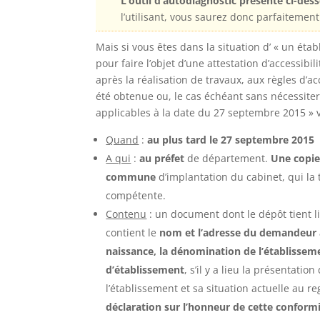
L’outil d’autodiagnostic présenté ci-dess
l’utilisant, vous saurez donc parfaitement
Mais si vous êtes dans la situation d’ « un ét
pour faire l’objet d’une attestation d’accessi
après la réalisation de travaux, aux règles d’ac
été obtenue ou, le cas échéant sans nécessiter 
applicables à la date du 27 septembre 2015 » 
Quand
:
au plus tard le 27 septembre 2015
A qui
:
au préfet
de département.
Une copie
commune
d’implantation du cabinet, qui la
compétente.
Contenu
: un document dont le dépôt tient l
contient le
nom et l’adresse du demandeur a
naissance, la dénomination de l’établisseme
d’établissement
, s’il y a lieu la présentati
l’établissement et sa situation actuelle au r
déclaration sur l’honneur de cette conform