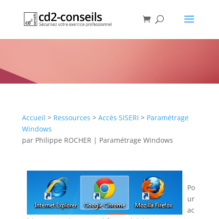
Consultation de SISERI avec
Google Chrome
Publication
Accueil
>
Ressources
>
Accès SISERI
>
Paramétrage
Windows
par
Philippe ROCHER
|
Paramétrage Windows
Po
ur
ac