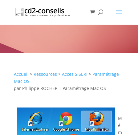
Consultation de SISERI avec
Firefox
Publication
Accueil
>
Ressources
>
Accès SISERI
>
Paramétrage
Mac OS
par
Philippe ROCHER
|
Paramétrage Mac OS
M
ê
m