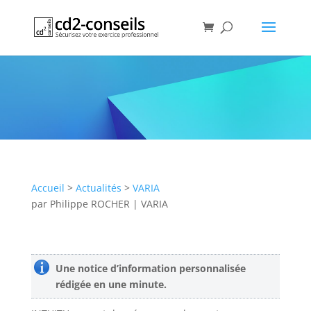
Application web INTUITU pour
générer une notice
d’information personnalisée
Publication
Accueil
>
Actualités
>
VARIA
par
Philippe ROCHER
|
VARIA
Une notice d’information personnalisée
rédigée en une minute.