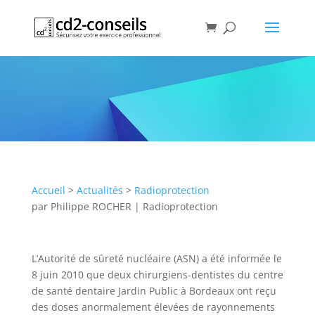
Exposition d’un travailleur à des
rayonnements ionisants au-
delà de la limite réglementaire
Publication
Accueil
>
Actualités
>
Radioprotection
par
Philippe ROCHER
|
Radioprotection
L’Autorité de sûreté nucléaire (ASN) a été informée le
8 juin 2010 que deux chirurgiens-dentistes du centre
de santé dentaire Jardin Public à Bordeaux ont reçu
des doses anormalement élevées de rayonnements